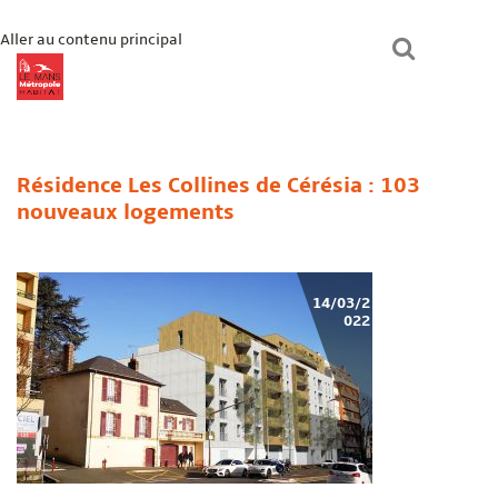
Aller au contenu principal
lmmhabitat.com
Le Mans Métropole Habitat
Un logement ?
Résidence Les Collines de Cérésia : 103
nouveaux logements
Paiement en ligne
Mon espace
Bienvenue chez vous
14/03/2
022