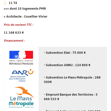
11 T4
>>> dont 10 logements PMR
> Architecte : Couellier-Vivier
Prix de revient TTC :
11 168 633 €
Financement :
- Subvention
Etat
: 75 000 €
- Subvention
ANRU
: 124 800 €
- Subvention
Le Mans Métropole
: 288
500€
- Emprunt
Banque des Territoires
: 5
666 533 €