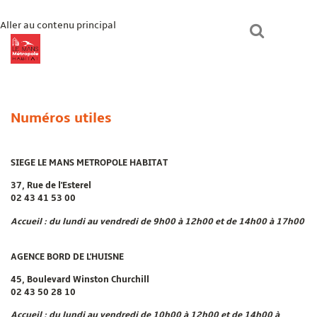
Aller au contenu principal
lmmhabitat.com
Le Mans Métropole Habitat
Un logement ?
Numéros utiles
Paiement en ligne
Mon espace
Bienvenue chez vous
SIEGE LE MANS METROPOLE HABITAT
37, Rue de l'Esterel
02 43 41 53 00
Accueil : du lundi au vendredi de 9h00 à 12h00 et de 14h00 à 17h00
AGENCE BORD DE L'HUISNE
45, Boulevard Winston Churchill
02 43 50 28 10
Accueil : du lundi au vendredi de 10h00 à 12h00 et de 14h00 à