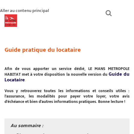
Aller au contenu principal
lmmhabitat.com
Le Mans Métropole Habitat
Un logement ?
Guide pratique du locataire
Paiement en ligne
Mon espace
Bienvenue chez vous
Afin de vous apporter un service dédié, LE MANS METROPOLE
Guide du
HABITAT met à votre disposition la nouvelle version du
Locataire
.
Vous y retrouverez toutes les informations et conseils utiles :
l'assurance, les modalités pour payer votre loyer, votre avis
d'échéance et bien d'autres informations pratiques. Bonne lecture !
Au sommaire :