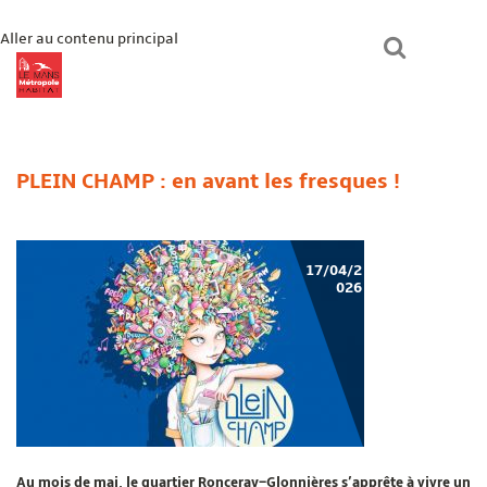
Aller au contenu principal
lmmhabitat.com
Le Mans Métropole Habitat
Un logement ?
PLEIN CHAMP : en avant les fresques !
Paiement en ligne
Mon espace
Bienvenue chez vous
17/04/2
026
Au mois de mai, le quartier Ronceray–Glonnières s’apprête à vivre un