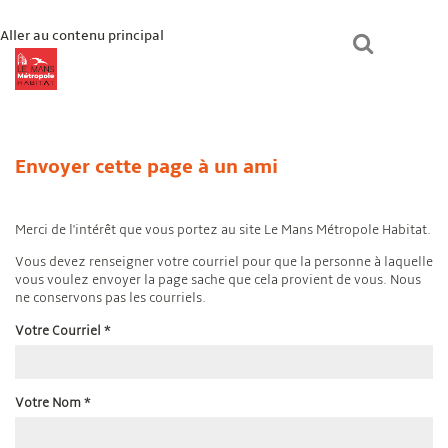
Aller au contenu principal
lmmhabitat.com
Le Mans Métropole Habitat
Un logement ?
Envoyer cette page à un ami
Paiement en ligne
Mon espace
Bienvenue chez vous
Merci de l'intérêt que vous portez au site Le Mans Métropole Habitat.
Vous devez renseigner votre courriel pour que la personne à laquelle
vous voulez envoyer la page sache que cela provient de vous. Nous
ne conservons pas les courriels.
Votre Courriel
*
Votre Nom
*