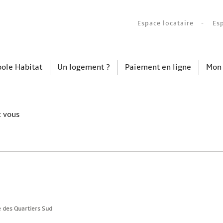
Espace locataire
Es
ole Habitat
Un logement ?
Paiement en ligne
Mon
z vous
e des Quartiers Sud