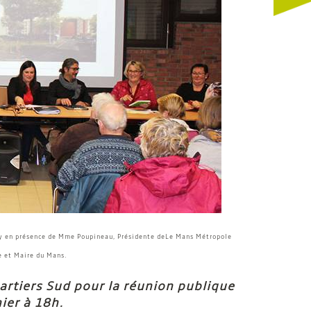
ay en présence de Mme Poupineau, Présidente de
Le Mans Métropole
e et Maire du Mans.
artiers Sud pour la réunion publique
ier à 18h.