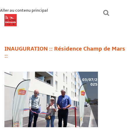
Aller au contenu principal
lmmhabitat.com
Le Mans Métropole Habitat
Un logement ?
INAUGURATION :: Résidence Champ de Mars
::
Paiement en ligne
Mon espace
Bienvenue chez vous
03/07/2
025