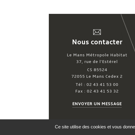
Nous contacter
Le Mans Métropole Habitat
37, rue de l'Estérel
CS 85524
72055 Le Mans Cedex 2
Tél : 02 43 41 53 00
Fax : 02 43 41 53 32
ENVOYER UN MESSAGE
Ce site utilise des cookies et vous donne
Office Public de l’Habitat, Le Mans Métropol