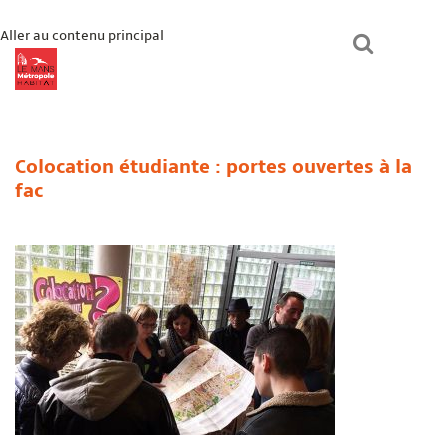
Aller au contenu principal
lmmhabitat.com
Le Mans Métropole Habitat
Un logement ?
Colocation étudiante : portes ouvertes à la
fac
Paiement en ligne
Mon espace
Bienvenue chez vous