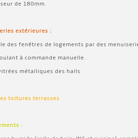
isseur de 180mm.
ies extérieures :
e des fenêtres de logements par des menuiserie
roulant à commande manuelle.
itrées métalliques des halls
des toitures terrasses
ements :