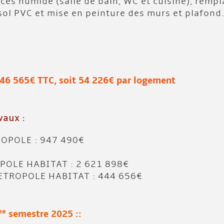
ces humide (salle de bain, WC et cuisine), remp
sol PVC et mise en peinture des murs et plafond
 446 565€ TTC, soit 54 226€ par logement
vaux :
OPOLE : 947 490€
POLE HABITAT : 2 621 898€
ETROPOLE HABITAT : 444 656€
me
semestre 2025 ::