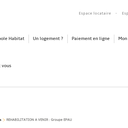
Espace locataire
Es
ole Habitat
Un logement ?
Paiement en ligne
Mon
z vous
s
REHABILITATION A VENIR : Groupe EPAU