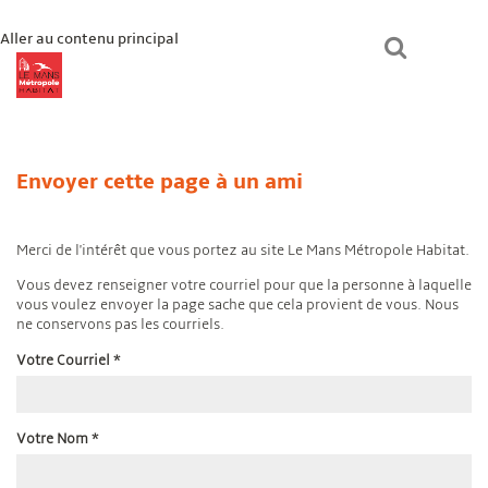
Aller au contenu principal
lmmhabitat.com
Le Mans Métropole Habitat
Un logement ?
Envoyer cette page à un ami
Paiement en ligne
Mon espace
Bienvenue chez vous
Merci de l'intérêt que vous portez au site Le Mans Métropole Habitat.
Vous devez renseigner votre courriel pour que la personne à laquelle
vous voulez envoyer la page sache que cela provient de vous. Nous
ne conservons pas les courriels.
Votre Courriel
*
Votre Nom
*