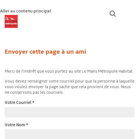
Aller au contenu principal
lmmhabitat.com
Le Mans Métropole Habitat
Un logement ?
Envoyer cette page à un ami
Paiement en ligne
Mon espace
Bienvenue chez vous
Merci de l'intérêt que vous portez au site Le Mans Métropole Habitat.
Vous devez renseigner votre courriel pour que la personne à laquelle
vous voulez envoyer la page sache que cela provient de vous. Nous
ne conservons pas les courriels.
Votre Courriel
*
Votre Nom
*