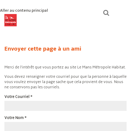
Aller au contenu principal
lmmhabitat.com
Le Mans Métropole Habitat
Un logement ?
Envoyer cette page à un ami
Paiement en ligne
Mon espace
Bienvenue chez vous
Merci de l'intérêt que vous portez au site Le Mans Métropole Habitat.
Vous devez renseigner votre courriel pour que la personne à laquelle
vous voulez envoyer la page sache que cela provient de vous. Nous
ne conservons pas les courriels.
Votre Courriel
*
Votre Nom
*