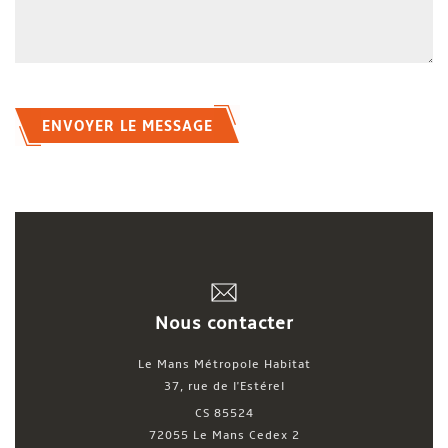
ENVOYER LE MESSAGE
Nous contacter
Le Mans Métropole Habitat
37, rue de l'Estérel
CS 85524
72055 Le Mans Cedex 2